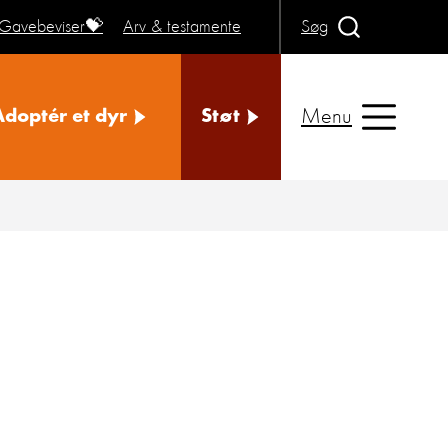
Gavebeviser💝
Arv & testamente
Søg
Menu
Adoptér et dyr
Støt