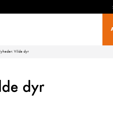
yheder: Vilde dyr
lde dyr