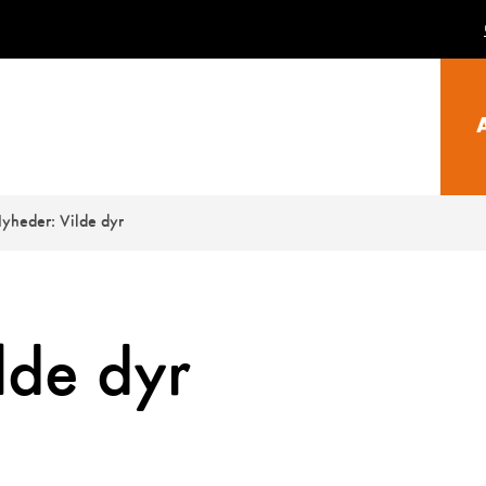
yheder: Vilde dyr
lde dyr