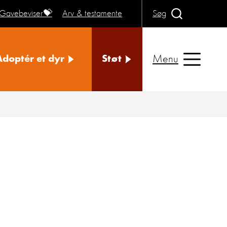
Gavebeviser💝
Arv & testamente
Søg
Menu
Adoptér et dyr
Støt