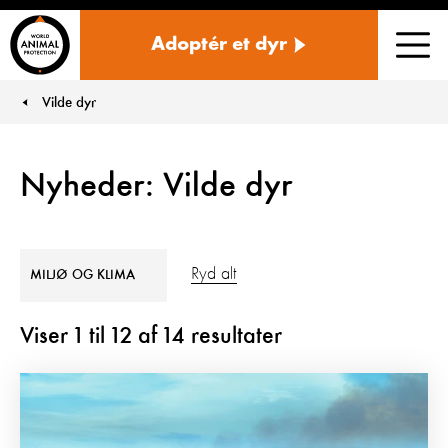
Danmark
Adoptér et dyr
Men
Vilde dyr
You are here:
Nyheder: Vilde dyr
Ryd alt
MILJØ OG KLIMA
Viser
1
til
12
af
14
resultater