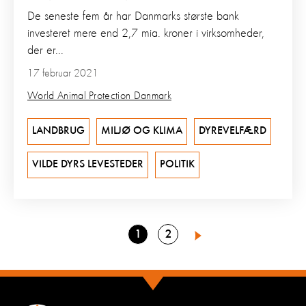
De seneste fem år har Danmarks største bank
investeret mere end 2,7 mia. kroner i virksomheder,
der er...
17 februar 2021
World Animal Protection Danmark
LANDBRUG
MILJØ OG KLIMA
DYREVELFÆRD
VILDE DYRS LEVESTEDER
POLITIK
Go
Go
1
2
Next
to
to
page
page