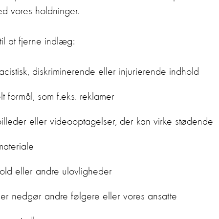
d vores holdninger.
il at fjerne indlæg:
acistisk, diskriminerende eller injurierende indhold
t formål, som f.eks. reklamer
leder eller videooptagelser, der kan virke stødende
ateriale
vold eller andre ulovligheder
ler nedgør andre følgere eller vores ansatte