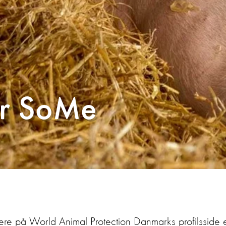
jer SoMe
ere på World Animal Protection Danmarks profilsside e