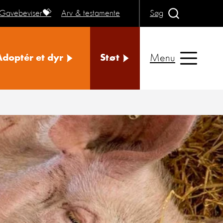
Gavebeviser💝
Arv & testamente
Søg
Menu
Adoptér et dyr
Støt