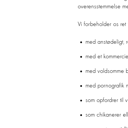
overensstemmelse me
Vi forbeholder os ret t
med anstødeligt, r
med et kommerciel
med voldsomme bil
med pornografik m
som opfordrer til 
som chikanerer el