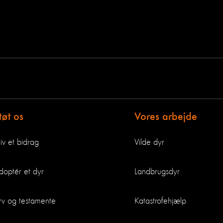
tøt os
Vores arbejde
iv et bidrag
Vilde dyr
doptér et dyr
Landbrugsdyr
rv og testamente
Katastrofehjælp