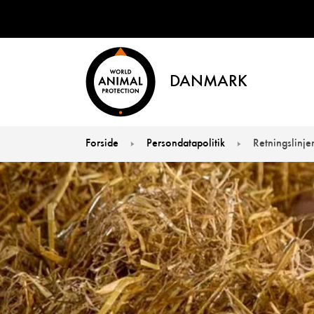
DANMARK
Forside
Persondatapolitik
Retningslinj
You are here: