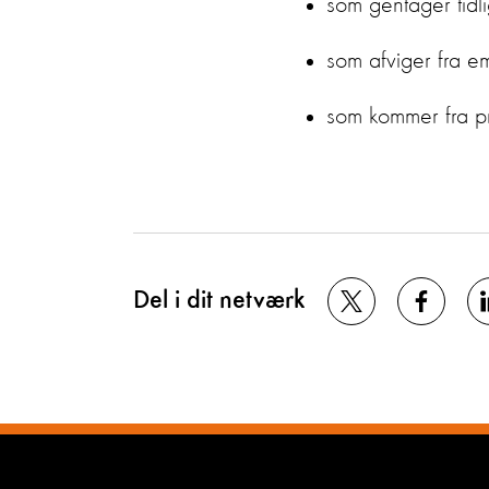
som gentager tidl
som afviger fra e
som kommer fra pro
Del i dit netværk