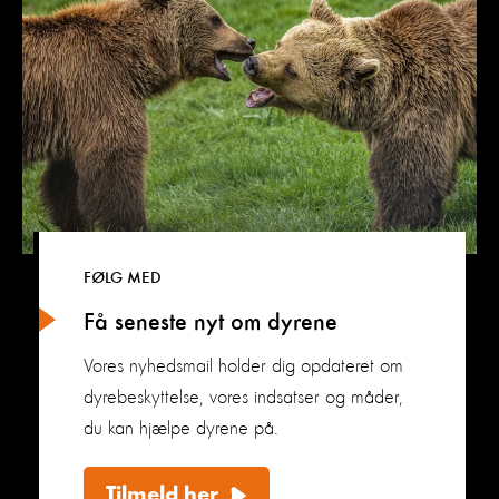
FØLG MED
Få seneste nyt om dyrene
Vores nyhedsmail holder dig opdateret om
dyrebeskyttelse, vores indsatser og måder,
du kan hjælpe dyrene på.
Tilmeld her