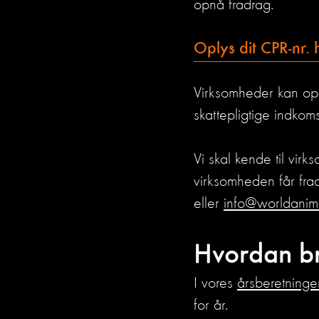
opnå fradrag.
Oplys dit CPR-nr. 
Virksomheder kan opn
skattepligtige indkoms
Vi skal kende til vir
virksomheden får fra
eller
info@worldanima
Hvordan b
I vores
årsberetninge
for år.