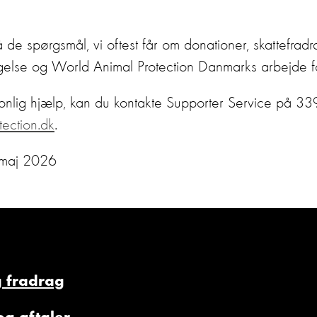
 de spørgsmål, vi oftest får om donationer, skattefrad
sigelse og World Animal Protection Danmarks arbejde fo
onlig hjælp, kan du kontakte Supporter Service på 3
ection.dk
.
. maj 2026
 fradrag