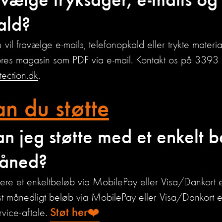
avælge tryksager, e-mails og
ald?
u vil fravælge e-mails, telefonopkald eller trykte mater
res magasin som PDF via e-mail. Kontakt os på 3393 
ection.dk
.
n du støtte
n jeg støtte med et enkelt b
måned?
re et enkeltbeløb via MobilePay eller Visa/Dankort 
ast månedligt beløb via MobilePay eller Visa/Dankort 
Støt her❤️
rvice-aftale.