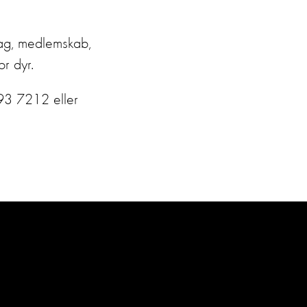
rag, medlemskab,
r dyr.
393 7212 eller