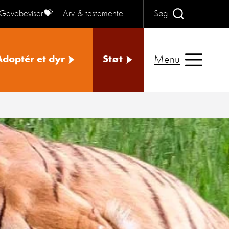
Gavebeviser💝
Arv & testamente
Søg
Menu
Adoptér et dyr
Støt