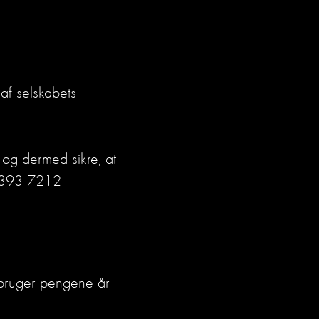
af selskabets
T og dermed sikre, at
 3393 7212
bruger pengene år