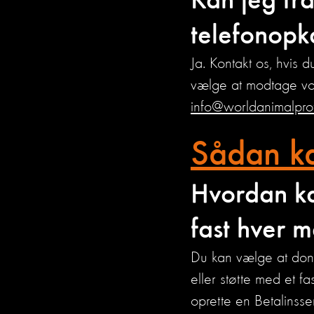
Kan jeg fr
telefonopk
Ja. Kontakt os, hvis d
vælge at modtage vo
info@worldanimalprot
Sådan ka
Hvordan ka
fast hver 
Du kan vælge at done
eller støtte med et f
oprette en Betalinsse