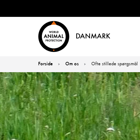
DANMARK
Forside
Om os
Ofte stillede spørgsmål
You are here: