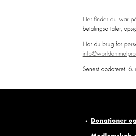
Her finder du svar på
betalingsaftaler, op
Har du brug for pers
info@worldanimalprot
Senest opdateret: 6
Donationer og