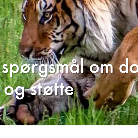
e spørgsmål om do
og støtte