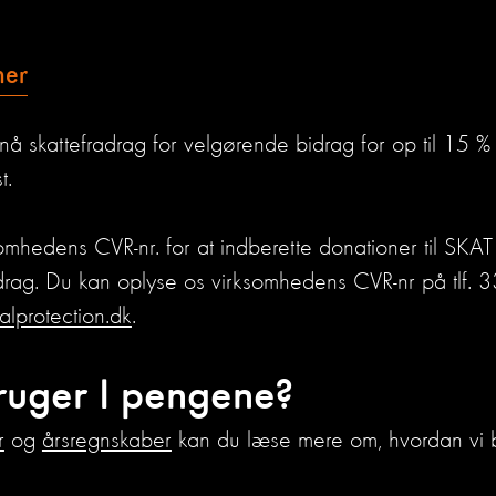
her
å skattefradrag for velgørende bidrag for op til 15 % 
t.
ksomhedens CVR-nr. for at indberette donationer til SKA
drag. Du kan oplyse os virksomhedens CVR-nr på tlf.
lprotection.dk
.
ruger I pengene?
r
og
årsregnskaber
kan du læse mere om, hvordan vi 