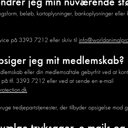
drer jeg min nuværende stø
gsform, beløb, kortoplysninger, bankoplysninger eller 
rvice på 3393 7212 eller skriv til
info@worldanimalpro
siger jeg mit medlemskab?
dlemskab eller din medlemsaftale gebyrfrit ved at kon
n på tlf. 3393 7212 eller ved at sende en e-mail
otection.dk
bruge tredjepartstjenester, der tilbyder opsigelse mod g