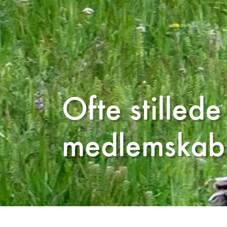
Ofte stilled
medlemskab 