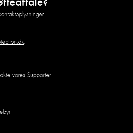
tteaftale?
kontaktoplysninger
tection.dk
.
takte vores Supporter
ebyr.