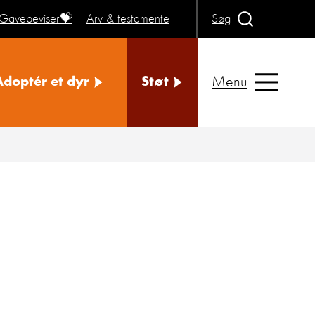
Gavebeviser💝
Arv & testamente
Søg
Menu
Adoptér et dyr
Støt