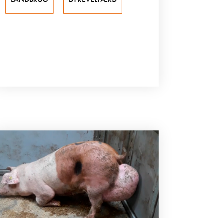
LANDBRUG
DYREVELFÆRD