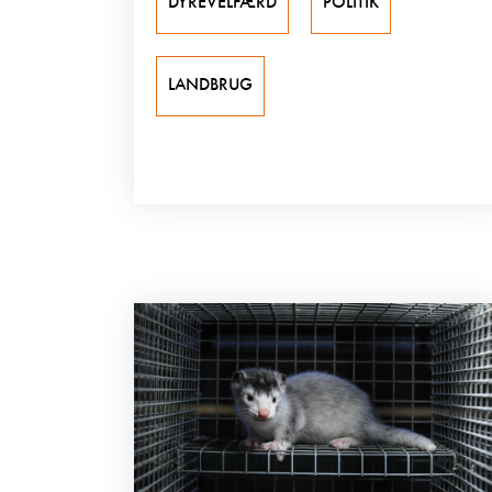
DYREVELFÆRD
POLITIK
LANDBRUG