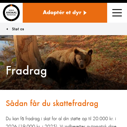
Danmark
Adoptér et dyr
Men
Støt os
You are here:
Fradrag
Sådan får du skattefradrag
Du kan få fradrag i skat for al din støtte op til 20.000 kr. i
2026 (19.000 kr. i 2025). Vi indberetter automatisk dine