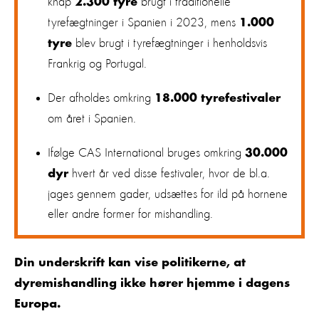
knap
brugt i traditionelle
2.300 tyre
tyrefægtninger i Spanien i 2023, mens
1.000
blev brugt i tyrefægtninger i henholdsvis
tyre
Frankrig og Portugal.
Der afholdes omkring
18.000 tyrefestivaler
om året i Spanien.
Ifølge CAS International bruges omkring
30.000
hvert år ved disse festivaler, hvor de bl.a.
dyr
jages gennem gader, udsættes for ild på hornene
eller andre former for mishandling.
Din underskrift kan vise politikerne, at
dyremishandling ikke hører hjemme i dagens
Europa.