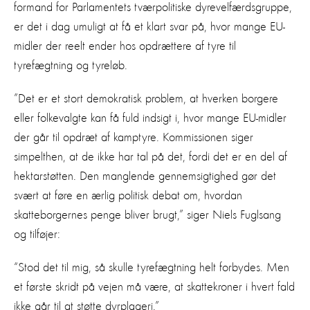
formand for Parlamentets tværpolitiske dyrevelfærdsgruppe,
er det i dag umuligt at få et klart svar på, hvor mange EU-
midler der reelt ender hos opdrættere af tyre til
tyrefægtning og tyreløb.
”Det er et stort demokratisk problem, at hverken borgere
eller folkevalgte kan få fuld indsigt i, hvor mange EU-midler
der går til opdræt af kamptyre. Kommissionen siger
simpelthen, at de ikke har tal på det, fordi det er en del af
hektarstøtten. Den manglende gennemsigtighed gør det
svært at føre en ærlig politisk debat om, hvordan
skatteborgernes penge bliver brugt,” siger Niels Fuglsang
og tilføjer:
“Stod det til mig, så skulle tyrefægtning helt forbydes. Men
et første skridt på vejen må være, at skattekroner i hvert fald
ikke går til at støtte dyrplageri.”