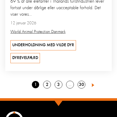
69 % af alle elefanter i Thailands turistindustrien lever
fortsat under dårlige eller uacceptable forhold. Det
viser vores...
12 januar 2026
World Animal Protection Danmark
UNDERHOLDNING MED VILDE DYR
DYREVELFÆRD
Go
Go
Go
Go
1
2
3
30
Go
4
Next
to
to
to
to
to
page
page
page
page
page