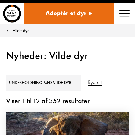
Danmark
Adoptér et dyr
Men
Vilde dyr
You are here:
Nyheder: Vilde dyr
Ryd alt
UNDERHOLDNING MED VILDE DYR
Viser
1
til
12
af
352
resultater