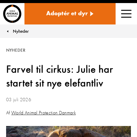
Danmark
Adoptér et dyr
Men
Nyheder
You are here:
NYHEDER
Farvel til cirkus: Julie har
startet sit nye elefantliv
03 juli 2026
Af
World Animal Protection Danmark