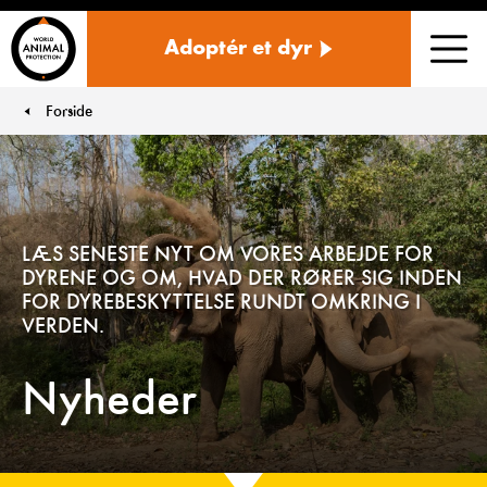
Danmark
Adoptér et dyr
Men
Forside
You are here:
LÆS SENESTE NYT OM VORES ARBEJDE FOR
DYRENE OG OM, HVAD DER RØRER SIG INDEN
FOR DYREBESKYTTELSE RUNDT OMKRING I
VERDEN.
Nyheder