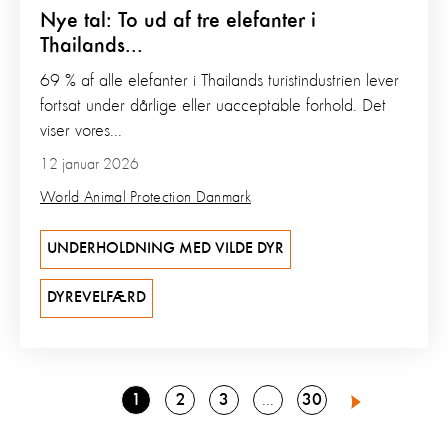
Nye tal: To ud af tre elefanter i
Thailands...
69 % af alle elefanter i Thailands turistindustrien lever
fortsat under dårlige eller uacceptable forhold. Det
viser vores...
12 januar 2026
World Animal Protection Danmark
UNDERHOLDNING MED VILDE DYR
DYREVELFÆRD
Go
Go
Go
Go
1
2
3
30
Go
4
Next
to
to
to
to
to
page
page
page
page
page