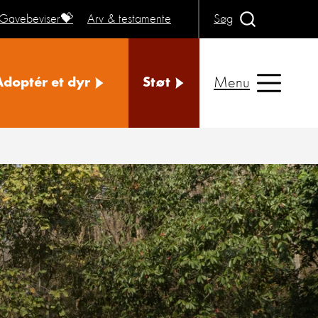
Gavebeviser💝
Arv & testamente
Søg
Menu
Adoptér et dyr
Støt