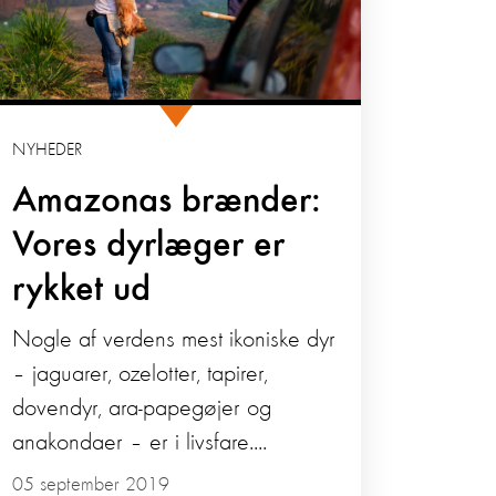
NYHEDER
Amazonas brænder:
Vores dyrlæger er
rykket ud
Nogle af verdens mest ikoniske dyr
– jaguarer, ozelotter, tapirer,
dovendyr, ara-papegøjer og
anakondaer – er i livsfare....
05 september 2019