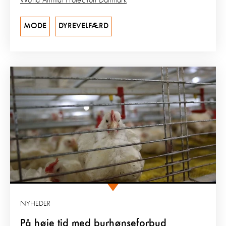
World Animal Protection Danmark
MODE
DYREVELFÆRD
NYHEDER
På høje tid med burhønseforbud