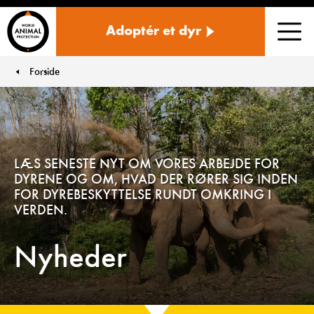
Danmark
Adoptér et dyr
Men
Forside
You are here:
LÆS SENESTE NYT OM VORES ARBEJDE FOR
DYRENE OG OM, HVAD DER RØRER SIG INDEN
FOR DYREBESKYTTELSE RUNDT OMKRING I
VERDEN.
Nyheder