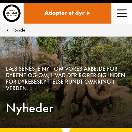
Danmark
Adoptér et dyr
Men
Forside
You are here:
LÆS SENESTE NYT OM VORES ARBEJDE FOR
DYRENE OG OM, HVAD DER RØRER SIG INDEN
FOR DYREBESKYTTELSE RUNDT OMKRING I
VERDEN.
Nyheder