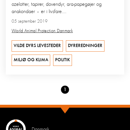
ozelotter, tapirer, dovendyr, ara-papegøjer og
anakondaer – er i livsfare....
05 september 2019
World Animal Protection Danmark
VILDE DYRS LEVESTEDER
DYREREDNINGER
MILJØ OG KLIMA
POLITIK
Go
1
to
page
Danmark