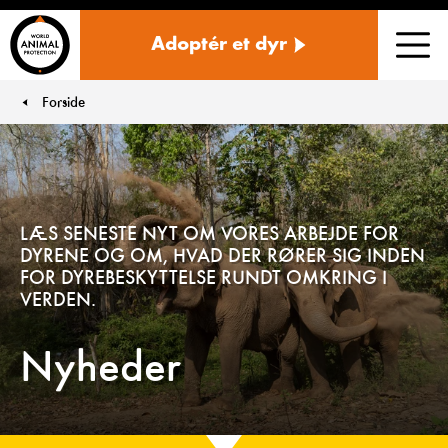
Danmark
Adoptér et dyr
Men
Forside
You are here:
LÆS SENESTE NYT OM VORES ARBEJDE FOR
DYRENE OG OM, HVAD DER RØRER SIG INDEN
FOR DYREBESKYTTELSE RUNDT OMKRING I
VERDEN.
Nyheder