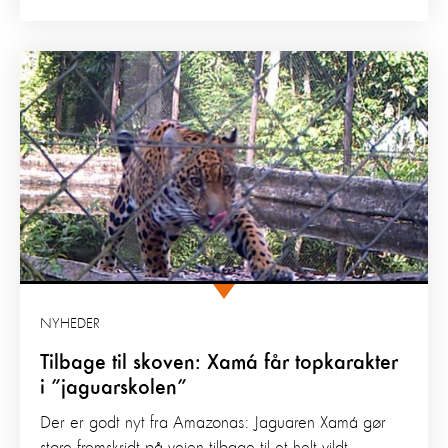
NYHEDER
Tilbage til skoven: Xamá får topkarakter
i ”jaguarskolen”
Der er godt nyt fra Amazonas: Jaguaren Xamá gør
store fremskridt på vejen tilbage til et helt vildt...