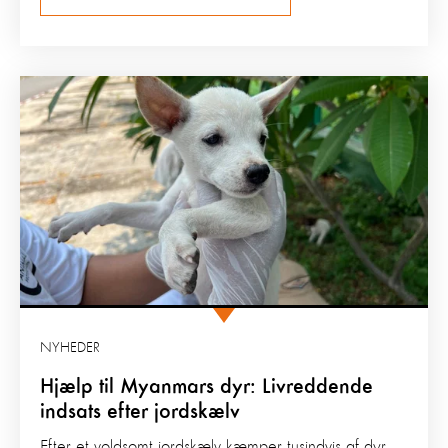
NYHEDER
Hjælp til Myanmars dyr: Livreddende
indsats efter jordskælv
Efter et voldsomt jordskælv kæmper tusindvis af dyr