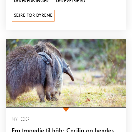
DYREREDNINGER
DYREVELFÆRD
SEJRE FOR DYRENE
NYHEDER
Fra tragedie til håb: Cecilia og hendes