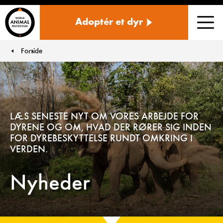
Danmark
Adoptér et dyr
Men
Forside
You are here:
LÆS SENESTE NYT OM VORES ARBEJDE FOR
DYRENE OG OM, HVAD DER RØRER SIG INDEN
FOR DYREBESKYTTELSE RUNDT OMKRING I
VERDEN.
Nyheder