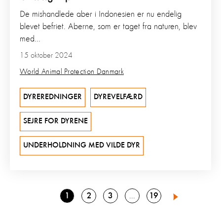
De mishandlede aber i Indonesien er nu endelig
blevet befriet. Aberne, som er taget fra naturen, blev
med...
15 oktober 2024
World Animal Protection Danmark
DYREREDNINGER
DYREVELFÆRD
SEJRE FOR DYRENE
UNDERHOLDNING MED VILDE DYR
Go
Go
Go
Go
1
2
3
19
Go
4
Next
to
to
to
to
to
page
page
page
page
page