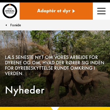
Danmark
Adoptér et dyr
Men
Forside
You are here:
LÆS SENESTE NYT OM VORES ARBEJDE FOR
DYRENE OG OM, HVAD DER RØRER SIG INDEN
FOR DYREBESKYTTELSE RUNDT OMKRING I
VERDEN.
Nyheder