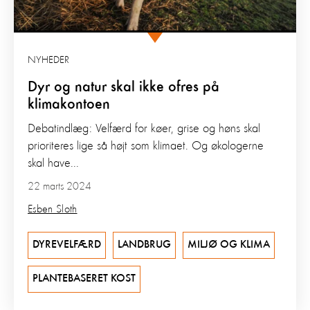
NYHEDER
Dyr og natur skal ikke ofres på
klimakontoen
Debatindlæg: Velfærd for køer, grise og høns skal
prioriteres lige så højt som klimaet. Og økologerne
skal have...
22 marts 2024
Esben Sloth
DYREVELFÆRD
LANDBRUG
MILJØ OG KLIMA
PLANTEBASERET KOST