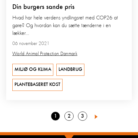
Din burgers sande pris
Hvad har hele verdens yndlingsret med COP26 at
gøre? Og hvordan kan du sætte tænderne i en
lækker...
06 november 2021
World Animal Protection Danmark
MILJØ OG KLIMA
LANDBRUG
PLANTEBASERET KOST
Go
Go
Go
1
2
3
Next
to
to
to
page
page
page