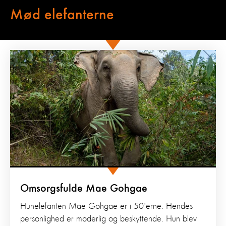
Mød elefanterne
Omsorgsfulde Mae Gohgae
Hunelefanten Mae Gohgae er i 50'erne. Hendes
personlighed er moderlig og beskyttende. Hun blev