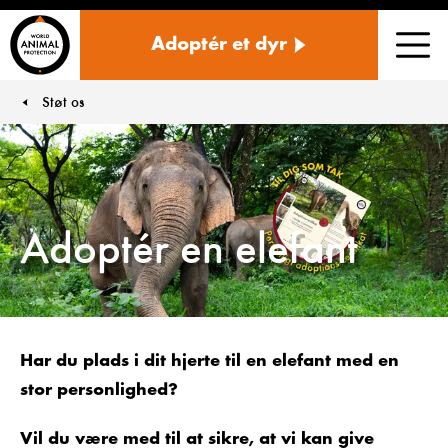
Danmark
Adoptér et dyr
Men
Støt os
You are here:
Adoptér en elefant
Har du plads i dit hjerte til en elefant med en
stor personlighed?
Vil du være med til at sikre, at vi kan give