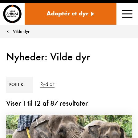
Danmark
Adoptér et dyr
Men
Vilde dyr
You are here:
Nyheder: Vilde dyr
Ryd alt
POLITIK
Viser
1
til
12
af
87
resultater