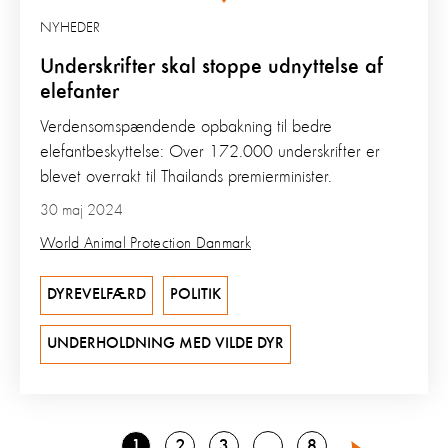
NYHEDER
Underskrifter skal stoppe udnyttelse af
elefanter
Verdensomspændende opbakning til bedre
elefantbeskyttelse: Over 172.000 underskrifter er
blevet overrakt til Thailands premierminister.
30 maj 2024
World Animal Protection Danmark
DYREVELFÆRD
POLITIK
UNDERHOLDNING MED VILDE DYR
Go
Go
Go
Go
1
2
3
8