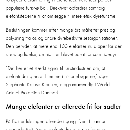
populære turist-ø Bali. Direktivet opfordrer samtidig
elefantstederne til at omlægge til mere etisk dyreturisme.
Beslutningen kommer efter mange års målrettet pres og
oplysning fra os og andre dyrebeskyttelsesorganisationer.
Den betyder, at mere end 100 elefanter nu slipper for den
stress og lidelse, de hidtil er blevet udsat for som ridedyr.
“Det her er et stærkt signal til turistindustrien om, at
elefantridning hører hjemme i historiebøgerne,” siger
Stephanie Kruuse Klausen, programansvarlig i World
Animal Protection Danmark.
Mange elefanter er allerede fri for sadler
På Bali er lukningen allerede i gang. Den 1. januar
stoppede Bali Zoo al elefantridning, og nu forventes