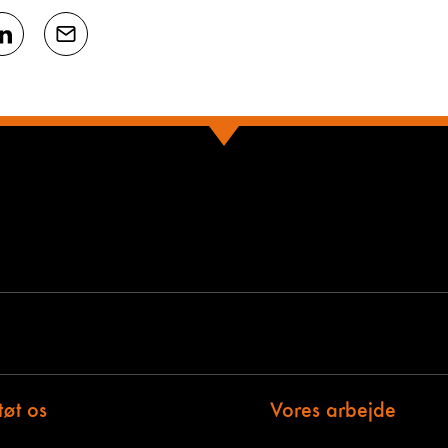
tøt os
Vores arbejde