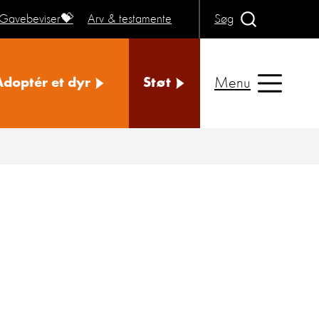
Gavebeviser💝
Arv & testamente
Søg
Menu
Adoptér et dyr
Støt