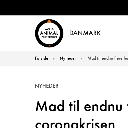
DANMARK
Forside
Nyheder
Mad til endnu flere h
You are here:
NYHEDER
Mad til endnu 
coronakrisen