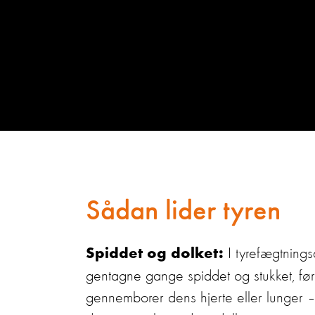
Sådan lider tyren
I tyrefægtnings
Spiddet og dolket:
gentagne gange spiddet og stukket, fø
gennemborer dens hjerte eller lunger 