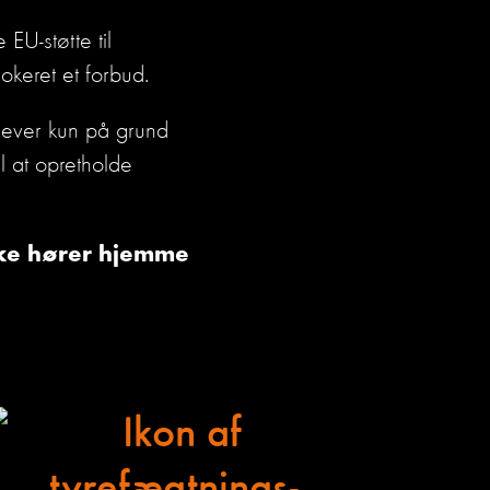
 EU-støtte til
okeret et forbud.
lever kun på grund
l at opretholde
ikke hører hjemme