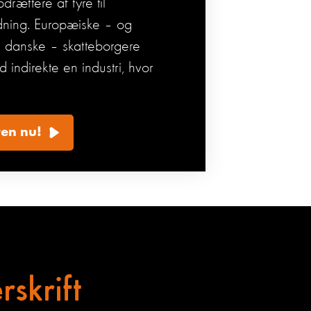
pdrættere af tyre til
dning. Europæiske – og
 danske – skatteborgere
d indirekte en industri, hvor
ten nu!
skrift