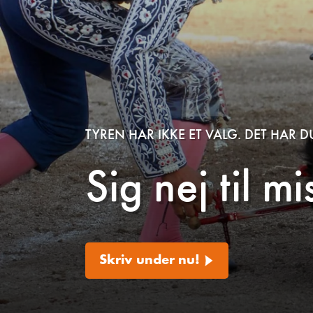
TYREN HAR IKKE ET VALG. DET HAR D
Sig nej til m
Skriv under nu!