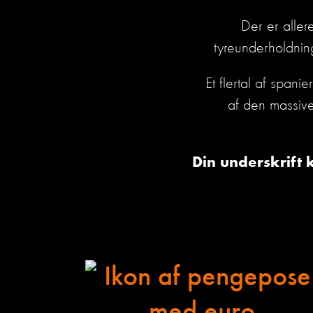
Der er allere
tyreunderholdnin
Et flertal af span
af
den
massiv
Din underskrift 