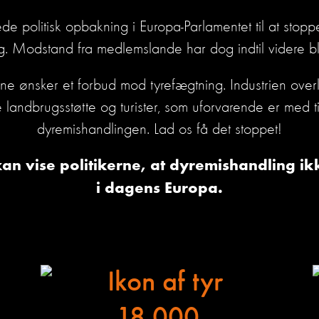
de politisk opbakning i Europa-Parlamentet til at stoppe
g.
M
odstand fra medlemslande har dog indtil videre bl
ierne ønsker et forbud mod tyrefægtning.
I
ndustrien over
e
landbrugsstøtte
og turister, som uforvarende er med ti
d
yremishandlingen
. Lad os få det stoppet!
kan vise politikerne, at dyremishandling 
i
dagens
Europa.
18.000