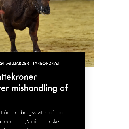
IGT MILLIARDER I TYREOPDRÆT
attekroner
rer mishandling af
t år landbrugsstøtte på op
 euro – 1,5 mia. danske