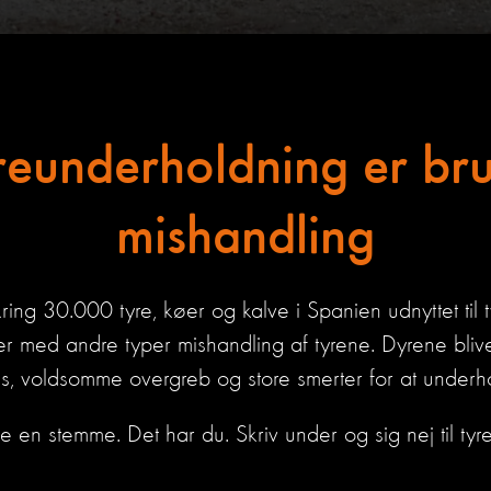
reunderholdning er bru
mishandling
ring 30.000 tyre, køer og kalve i Spanien udnyttet til
ler med andre typer mishandling af tyrene.
Dyrene bliv
ss
,
voldsomme overgreb og
store
smerte
r
for at under
ke e
n stemme
. Det har du. Skriv under og sig nej til tyr