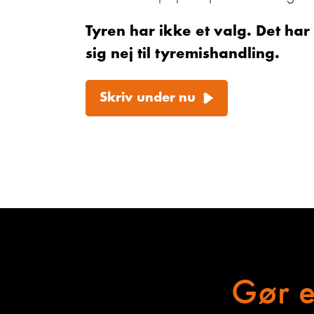
Tyren har ikke et valg. Det har
sig nej til tyre
mishandl
ing.
Skriv under nu
Gør e