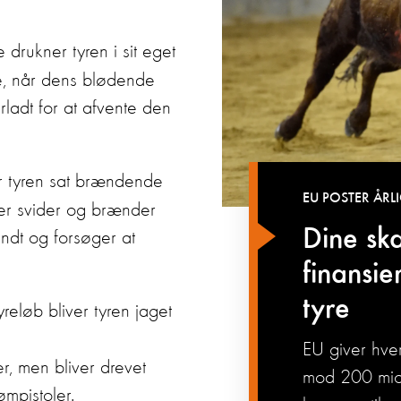
rukner tyren i sit eget
ve, når dens blødende
rladt for at afvente den
får tyren sat brændende
EU POSTER ÅRL
ster svider og brænder
Dine sk
ndt og forsøger at
finansie
tyre
reløb bliver tyren
jag
et
EU giver hver
er, men bliver drevet
mod 200 mio.
ømpistoler.