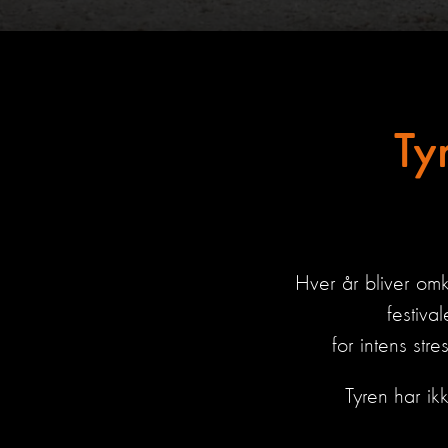
Ty
Hver år bliver omk
festiva
for
intens
stre
Tyren har ik