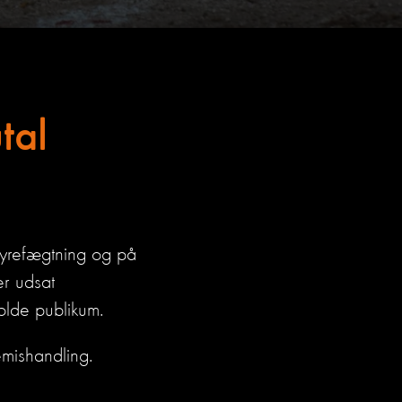
tal
 tyrefægtning og på
er udsat
holde
publikum.
e
mishandl
ing.