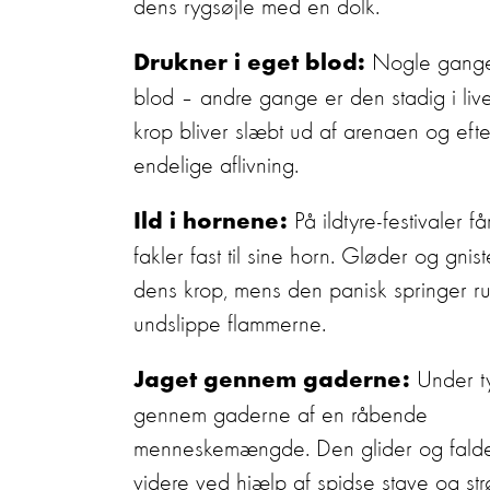
dens rygsøjle med en dolk.
Nogle gange d
Drukner i eget blod:
blod – andre gange er den stadig i li
krop bliver slæbt ud af arenaen og efte
endelige aflivning.
På ildtyre-festivaler 
Ild i hornene:
fakler fast til sine horn. Gløder og gni
dens krop, mens den panisk springer ru
undslippe flammerne.
Under ty
Jaget gennem gaderne:
gennem
ga
derne af en råbende
menneskemængde.
Den
glider og fald
videre ved hjælp af spidse stave og str