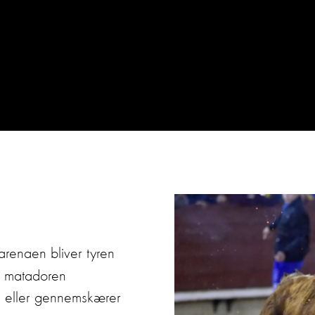
arenaen bliver tyren
r matadoren
– eller gennemskærer