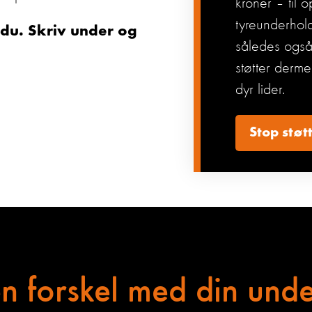
kroner – til o
tyreunderhol
 du. Skriv under og
således også
støtter derme
dyr lider.
Stop støt
n forskel med din under