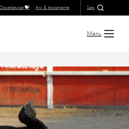
Gavebeviser💝
Arv & testamente
Søg
Menu