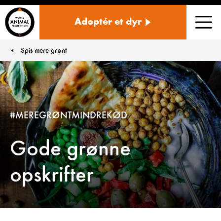
Danmark
Adoptér et dyr
Men
Spis mere grønt
You are here:
#MEREGRØNTMINDREKØD
Gode grønne
opskrifter