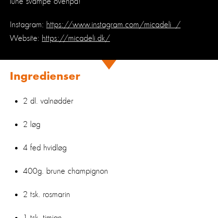
lune svampe ovenpå!
Instagram:
https://www.instagram.com/micadeli_/
Website:
https://micadeli.dk/
Ingredienser
2 dl. valnødder
2 løg
4 fed hvidløg
400g. brune champignon
2 tsk. rosmarin