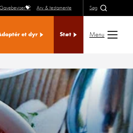
Gavebeviser💝
Arv & testamente
Søg
Menu
Adoptér et dyr
Støt