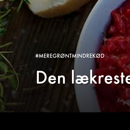
#MEREGRØNTMINDREKØD
Den lækrest