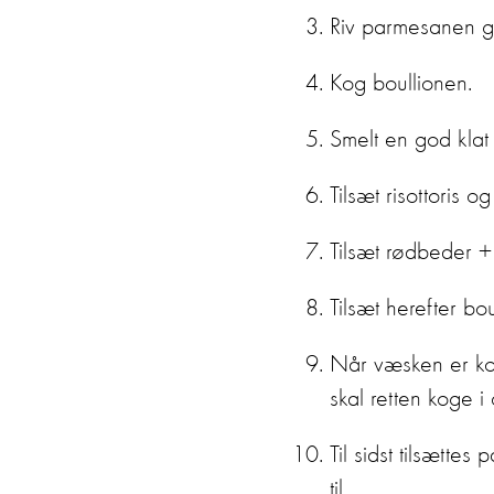
Riv parmesanen gr
Kog boullionen.
Smelt en god klat
Tilsæt risottoris 
Tilsæt rødbeder 
Tilsæt herefter bou
Når væsken er kogt 
skal retten koge i
Til sidst tilsætte
til.