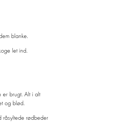
 dem blanke.
oge let ind.
er brugt. Alt i alt
et og blød.
ed råsyltede rødbeder