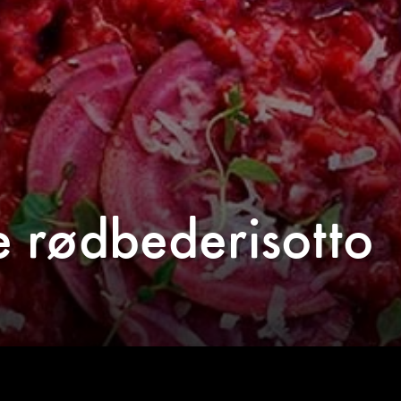
e rødbederisotto