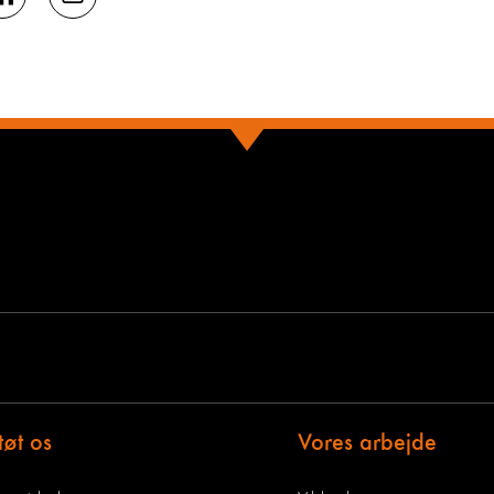
tøt os
Vores arbejde