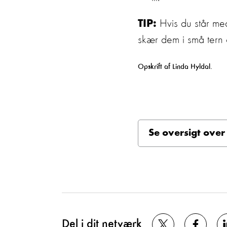
Hvis du står med
TIP:
skær dem i små tern o
Opskrift af Linda Hyldal.
Se oversigt over 
Del i dit netværk