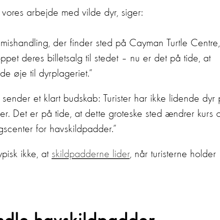
 vores arbejde med vilde dyr, siger:
mishandling, der finder sted på Cayman Turtle Centre,
et deres billetsalg til stedet – nu er det på tide, at
e øje til dyrplageriet.”
 sender et klart budskab: Turister har ikke lidende dyr
ser. Det er på tide, at dette groteske sted ændrer kurs 
ngscenter for havskildpadder.”
ypisk ikke, at
skildpadderne lider
, når turisterne holder