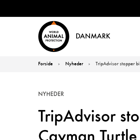
DANMARK
Forside
Nyheder
TripAdvisor stopper bi
You are here:
NYHEDER
TripAdvisor stop
Cayman Turtle