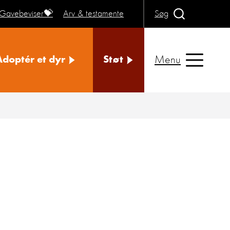
Gavebeviser💝
Arv & testamente
Søg
Menu
Adoptér et dyr
Støt