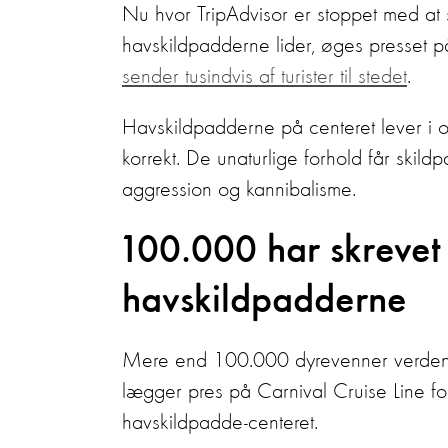
Nu hvor TripAdvisor er stoppet med at sæ
havskildpadderne lider, øges presset på
sender tusindvis af turister til stedet
.
Havskildpadderne på centeret lever i ov
korrekt. De unaturlige forhold får skild
aggression og kannibalisme.
100.000 har skrevet
havskildpadderne
Mere end 100.000 dyrevenner verden o
lægger pres på Carnival Cruise Line for 
havskildpadde-centeret.