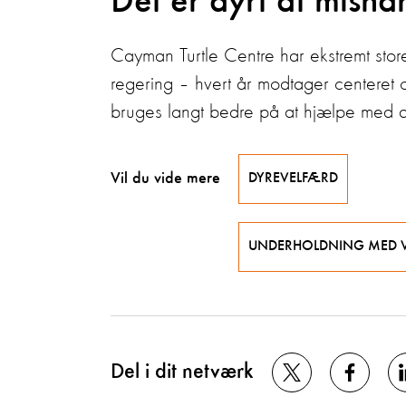
Det er dyrt at mish
Cayman Turtle Centre har ekstremt stor
regering – hvert år modtager centeret 
bruges langt bedre på at hjælpe med a
Vil du vide mere
DYREVELFÆRD
UNDERHOLDNING MED V
Del i dit netværk