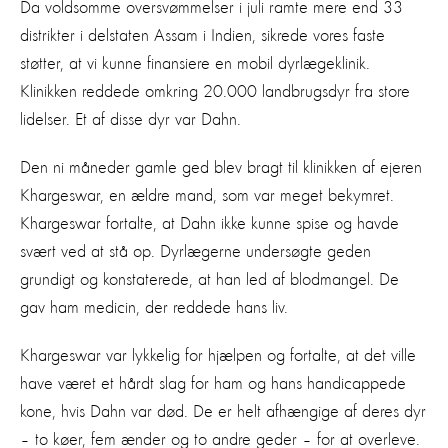
Da voldsomme oversvømmelser i juli ramte mere end 33
distrikter i delstaten Assam i Indien, sikrede vores faste
støtter, at vi kunne finansiere en mobil dyrlægeklinik.
Klinikken reddede omkring 20.000 landbrugsdyr fra store
lidelser. Et af disse dyr var Dahn.
Den ni måneder gamle ged blev bragt til klinikken af ejeren
Khargeswar, en ældre mand, som var meget bekymret.
Khargeswar fortalte, at Dahn ikke kunne spise og havde
svært ved at stå op. Dyrlægerne undersøgte geden
grundigt og konstaterede, at han led af blodmangel. De
gav ham medicin, der reddede hans liv.
Khargeswar var lykkelig for hjælpen og fortalte, at det ville
have været et hårdt slag for ham og hans handicappede
kone, hvis Dahn var død. De er helt afhængige af deres dyr
– to køer, fem ænder og to andre geder – for at overleve.