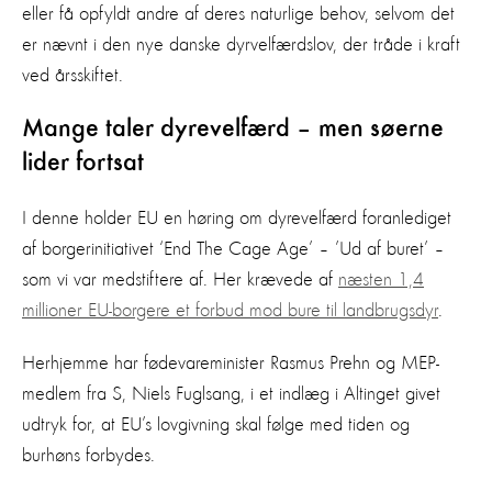
eller få opfyldt andre af deres naturlige behov, selvom det
er nævnt i den nye danske dyrvelfærdslov, der tråde i kraft
ved årsskiftet.
Mange taler dyrevelfærd – men søerne
lider fortsat
I denne holder EU en høring om dyrevelfærd foranlediget
af borgerinitiativet ‘End The Cage Age’ – ’Ud af buret’ –
som vi var medstiftere af. Her krævede af
næsten 1,4
millioner EU-borgere et forbud mod bure til landbrugsdyr
.
Herhjemme har fødevareminister Rasmus Prehn og MEP-
medlem fra S, Niels Fuglsang, i et indlæg i Altinget givet
udtryk for, at EU’s lovgivning skal følge med tiden og
burhøns forbydes.