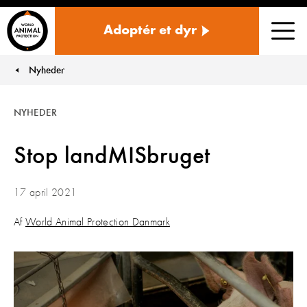
Danmark
Adoptér et dyr
Men
Nyheder
You are here:
NYHEDER
Stop landMISbruget
17 april 2021
Af
World Animal Protection Danmark