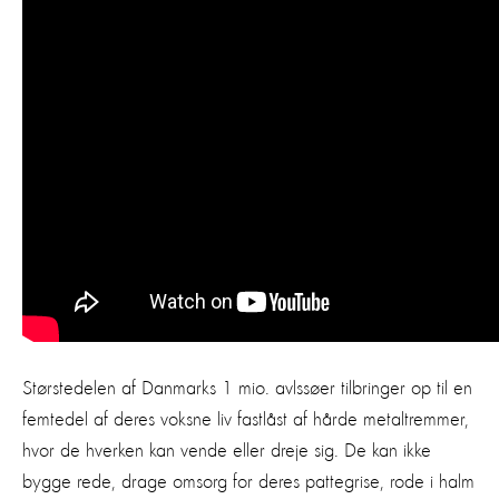
Størstedelen af Danmarks 1 mio. avlssøer tilbringer op til en
femtedel af deres voksne liv fastlåst af hårde metaltremmer,
hvor de hverken kan vende eller dreje sig. De kan ikke
bygge rede, drage omsorg for deres pattegrise, rode i halm