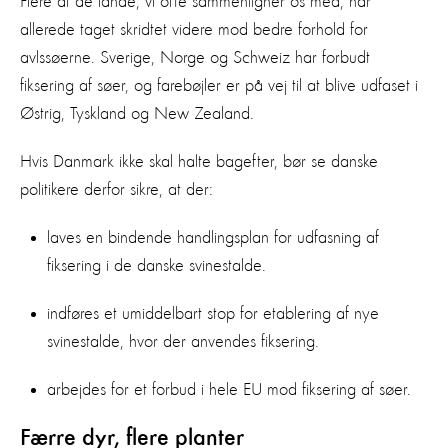
Flere af de lande, vi ofte sammenligner os med, har
allerede taget skridtet videre mod bedre forhold for
avlssøerne. Sverige, Norge og Schweiz har forbudt
fiksering af søer, og farebøjler er på vej til at blive udfaset i
Østrig, Tyskland og New Zealand.
Hvis Danmark ikke skal halte bagefter, bør se danske
politikere derfor sikre, at der:
laves en bindende handlingsplan for udfasning af
fiksering i de danske svinestalde.
indføres et umiddelbart stop for etablering af nye
svinestalde, hvor der anvendes fiksering.
arbejdes for et forbud i hele EU mod fiksering af søer.
Færre dyr, flere planter