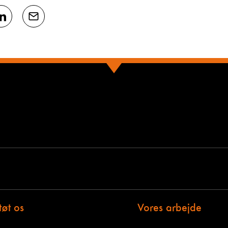
tøt os
Vores arbejde