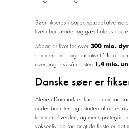
Søer fikseres i bøjler, spædekalve isole
livet i bur, ænder og gæs holdes i bure f
Sådan er livet for over
300 mio. dyr
sammen om borgerinitiativet ’Ud af buret
overdrager vi så næsten
1,4 mio. un
Danske søer er fikser
Alene i Danmark er knap en million søe
under brunsten og i starten af deres dr
kommer til verden, og mens pattegrisene
voksenliv, og for langt de fleste er det