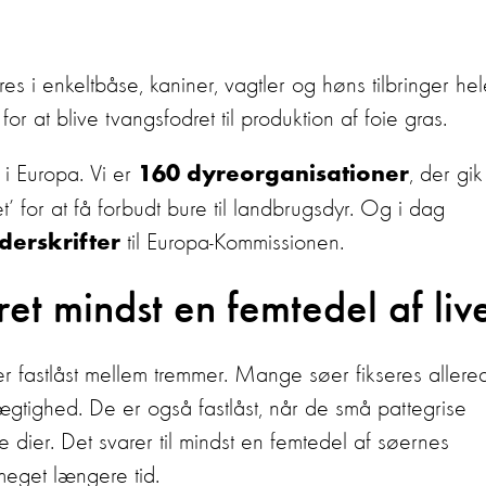
res i enkeltbåse, kaniner, vagtler og høns tilbringer he
or at blive tvangsfodret til produktion af foie gras.
i Europa. Vi er
, der gik
160 dyreorganisationer
’ for at få forbudt bure til landbrugsdyr. Og i dag
til Europa-Kommissionen.
derskrifter
et mindst en femtedel af liv
r fastlåst mellem tremmer. Mange søer fikseres allere
ægtighed. De er også fastlåst, når de små pattegrise
 dier. Det svarer til mindst en femtedel af søernes
 meget længere tid.