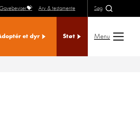
Gavebeviser💝
Arv & testamente
Søg
Menu
Adoptér et dyr
Støt