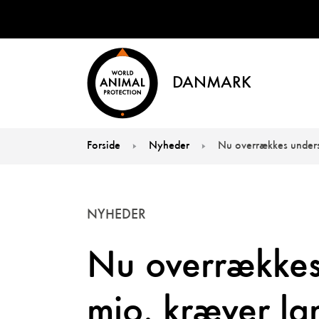
DANMARK
Forside
Nyheder
Nu overrækkes undersk
You are here:
NYHEDER
Nu overrækkes 
mio. kræver la