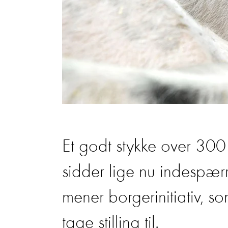
Et godt stykke over 30
sidder lige nu indespærr
mener borgerinitiativ, 
tage stilling til.