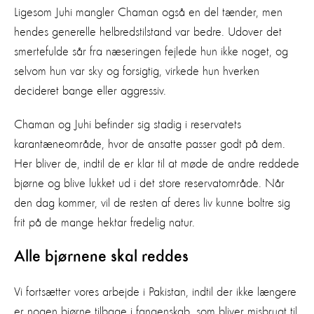
Ligesom Juhi mangler Chaman også en del tænder, men
hendes generelle helbredstilstand var bedre. Udover det
smertefulde sår fra næseringen fejlede hun ikke noget, og
selvom hun var sky og forsigtig, virkede hun hverken
decideret bange eller aggressiv.
Chaman og Juhi befinder sig stadig i reservatets
karantæneområde, hvor de ansatte passer godt på dem.
Her bliver de, indtil de er klar til at møde de andre reddede
bjørne og blive lukket ud i det store reservatområde. Når
den dag kommer, vil de resten af deres liv kunne boltre sig
frit på de mange hektar fredelig natur.
Alle bjørnene skal reddes
Vi fortsætter vores arbejde i Pakistan, indtil der ikke længere
er nogen bjørne tilbage i fangenskab, som bliver misbrugt til