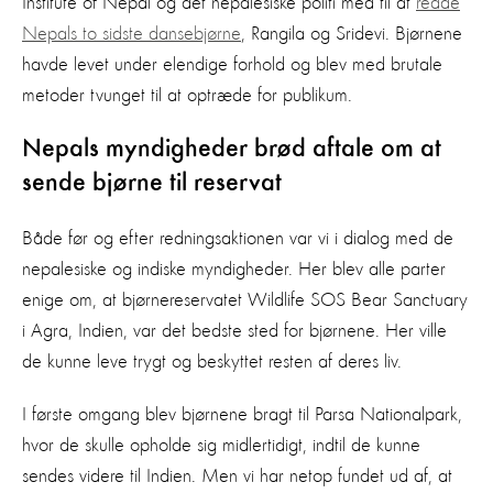
Institute of Nepal og det nepalesiske politi med til at
redde
Nepals to sidste dansebjørne
, Rangila og Sridevi. Bjørnene
havde levet under elendige forhold og blev med brutale
metoder tvunget til at optræde for publikum.
Nepals myndigheder brød aftale om at
sende bjørne til reservat
Både før og efter redningsaktionen var vi i dialog med de
nepalesiske og indiske myndigheder. Her blev alle parter
enige om, at bjørnereservatet Wildlife SOS Bear Sanctuary
i Agra, Indien, var det bedste sted for bjørnene. Her ville
de kunne leve trygt og beskyttet resten af deres liv.
I første omgang blev bjørnene bragt til Parsa Nationalpark,
hvor de skulle opholde sig midlertidigt, indtil de kunne
sendes videre til Indien. Men vi har netop fundet ud af, at