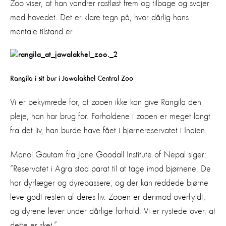
Zoo viser, at han vandrer rastløst frem og tilbage og svajer
med hovedet. Det er klare tegn på, hvor dårlig hans
mentale tilstand er.
Rangila i sit bur i Jawalakhel Central Zoo
Vi er bekymrede for, at zooen ikke kan give Rangila den
pleje, han har brug for. Forholdene i zooen er meget langt
fra det liv, han burde have fået i bjørnereservatet i Indien.
Manoj Gautam fra Jane Goodall Institute of Nepal siger:
“Reservatet i Agra stod parat til at tage imod bjørnene. De
har dyrlæger og dyrepassere, og der kan reddede bjørne
leve godt resten af deres liv. Zooen er derimod overfyldt,
og dyrene lever under dårlige forhold. Vi er rystede over, at
dette er sket.”