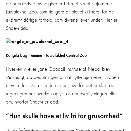
de nepalesiske myndigheder i stedet sendte bjørnene til
Jawalakhel Zoo, som tidligere er blevet kritiseret for de
ekstremt dårlige forhold, som dyrene lever under. Her er
Sridevi død.
Rangila bag tremmer i Jawalakhel Central Zoo
Hverken vi eller Jane Goodall Institute of Nepal blev
rådspurgt, da beslutningen om at flytte bjørnene til zooen
blev truffet. Det er endnu uklart, hvorfor det er sket, og
regeringen har hverken oplyst os om overflytningen eller
om, hvorfor Sridevi er død.
”Hun skulle have et liv fri for grusomhed”
”Vi er forfærdede over at høre om Sridevis død. Vi var med