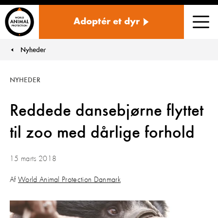
Danmark
Adoptér et dyr
Men
Nyheder
You are here:
NYHEDER
Reddede dansebjørne flyttet
til zoo med dårlige forhold
15 marts 2018
Af
World Animal Protection Danmark