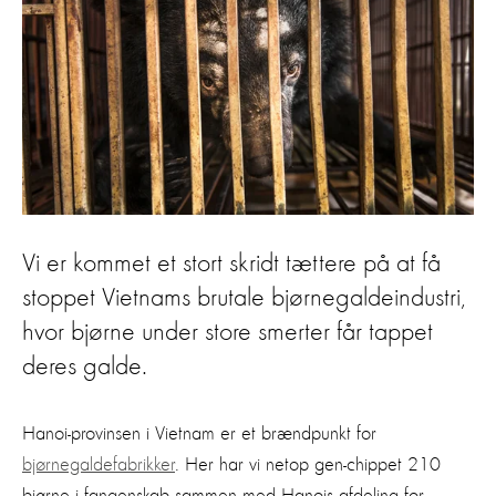
Vi er kommet et stort skridt tættere på at få
stoppet Vietnams brutale bjørnegaldeindustri,
hvor bjørne under store smerter får tappet
deres galde.
Hanoi-provinsen i Vietnam er et brændpunkt for
bjørnegaldefabrikker
. Her har vi netop gen-chippet 210
bjørne i fangenskab sammen med Hanois afdeling for