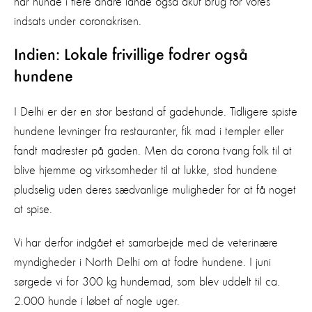
har hunde i flere andre lande også akut brug for vores
indsats under coronakrisen.
Indien: Lokale frivillige fodrer også
hundene
I Delhi er der en stor bestand af gadehunde. Tidligere spiste
hundene levninger fra restauranter, fik mad i templer eller
fandt madrester på gaden. Men da corona tvang folk til at
blive hjemme og virksomheder til at lukke, stod hundene
pludselig uden deres sædvanlige muligheder for at få noget
at spise.
Vi har derfor indgået et samarbejde med de veterinære
myndigheder i North Delhi om at fodre hundene. I juni
sørgede vi for 300 kg hundemad, som blev uddelt til ca.
2.000 hunde i løbet af nogle uger.