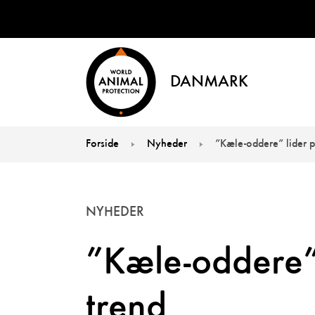
DANMARK
Forside
Nyheder
”Kæle-oddere” lider p
You are here:
NYHEDER
”Kæle-oddere” 
trend