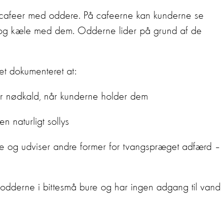
e-cafeer med oddere. På cafeerne kan kunderne se
es og kæle med dem. Odderne lider på grund af de
t dokumenteret at:
er nødkald, når kunderne holder dem
n naturligt sollys
ne og udviser andre former for tvangspræget adfærd –
odderne i bittesmå bure og har ingen adgang til vand