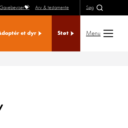
Gavebeviser💝
Arv & testamente
Søg
Menu
Adoptér et dyr
Støt
y