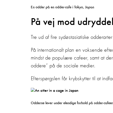
En odder på en odder-cafe i Tokyo, Japan
På vej mod udrydde
Tre ud af fire sydøstasiatiske odderarte
På internationalt plan en voksende eft
mindst de populære cafeer, samt at der
oddere” på de sociale medier.
Efterspørgslen får krybskytter til at i
Odderne lever under elendige forhold på odder-cafee