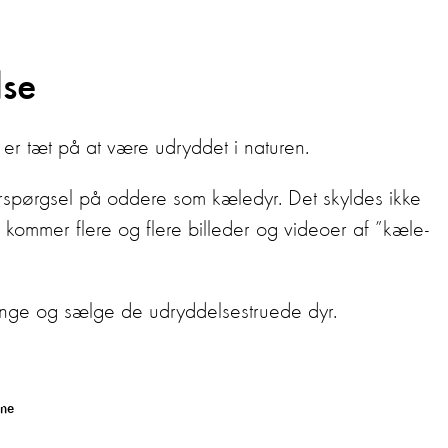
lse
r er tæt på at være udryddet i naturen.
erspørgsel på oddere som kæledyr. Det skyldes ikke
 kommer flere og flere billeder og videoer af ”kæle-
ndfange og sælge de udryddelsestruede dyr.
rne