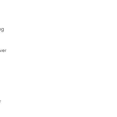
og
ver
r