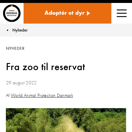
Danmark
Adoptér et dyr
Men
Nyheder
You are here:
NYHEDER
Fra zoo til reservat
29 august 2022
Af
World Animal Protection Danmark