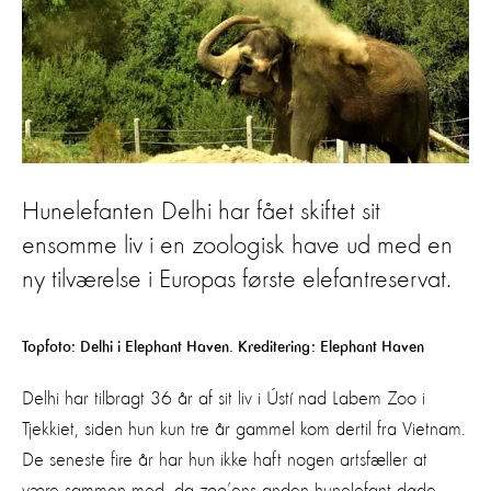
Hunelefanten Delhi har fået skiftet sit
ensomme liv i en zoologisk have ud med en
ny tilværelse i Europas første elefantreservat.
Topfoto: Delhi i Elephant Haven. Kreditering: Elephant Haven
Delhi har tilbragt 36 år af sit liv i Ústí nad Labem Zoo i
Tjekkiet, siden hun kun tre år gammel kom dertil fra Vietnam.
De seneste fire år har hun ikke haft nogen artsfæller at
være sammen med, da zoo’ens anden hunelefant døde.