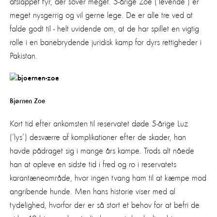
afslappet fyr, der sover meget. 5-årige Zoe (’levende’) er
meget nysgerrig og vil gerne lege. De er alle tre ved at
falde godt til - helt uvidende om, at de har spillet en vigtig
rolle i en banebrydende juridisk kamp for dyrs rettigheder i
Pakistan.
Bjørnen Zoe
Kort tid efter ankomsten til reservatet døde 5-årige Luz
(’lys’) desværre af komplikationer efter de skader, han
havde pådraget sig i mange års kampe. Trods alt nåede
han at opleve en sidste tid i fred og ro i reservatets
karantæneområde, hvor ingen tvang ham til at kæmpe mod
angribende hunde. Men hans historie viser med al
tydelighed, hvorfor der er så stort et behov for at befri de