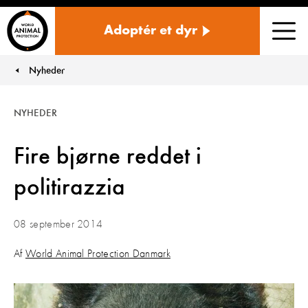
Danmark
Adoptér et dyr
Men
Nyheder
You are here:
NYHEDER
Fire bjørne reddet i
politirazzia
08 september 2014
Af
World Animal Protection Danmark