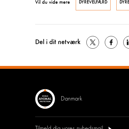
Vil du vide mere
DYREVELFÆRD
DYR
Del i dit netværk
Danmark
Tilmeld dig vores nyhedsmail