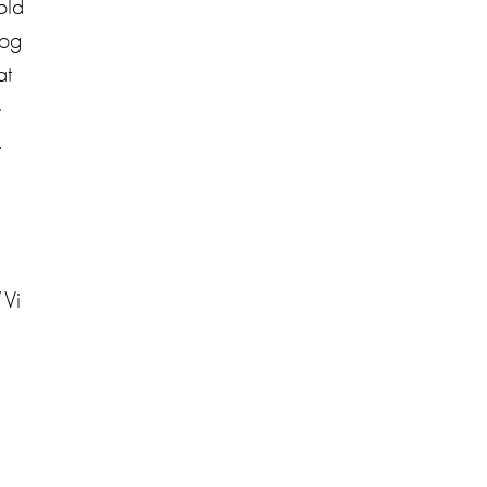
old
 og
at
e
.
”Vi