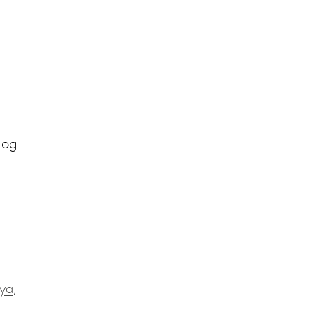
 og
ya
,