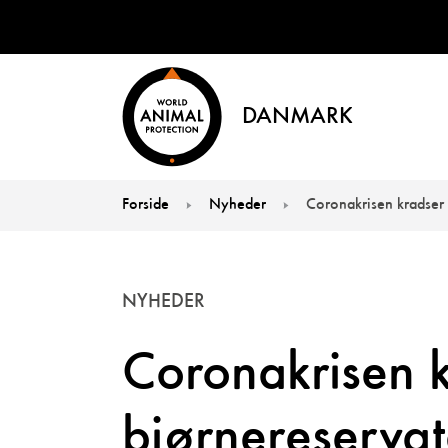
DANMARK
Forside
Nyheder
Coronakrisen kradser 
You are here:
NYHEDER
Coronakrisen k
bjørnereservat