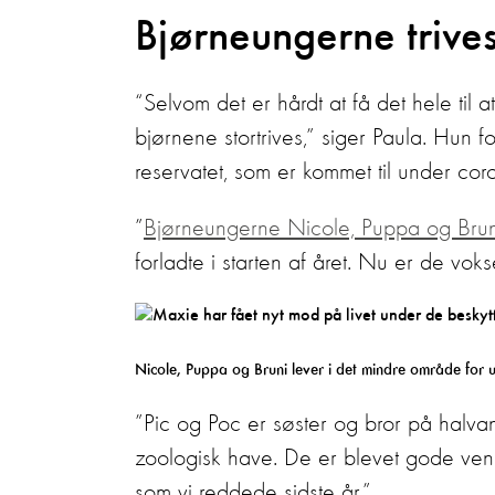
Bjørneungerne trive
“Selvom det er hårdt at få det hele til 
bjørnene stortrives,” siger Paula. Hun 
reservatet, som er kommet til under cor
”
Bjørneungerne Nicole, Puppa og Brun
forladte i starten af året. Nu er de vok
Nicole, Puppa og Bruni lever i det mindre område for 
”Pic og Poc er søster og bror på halvan
zoologisk have. De er blevet gode v
som vi reddede sidste år.”