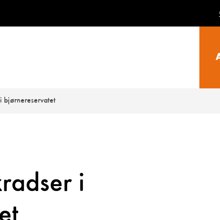
i bjørnereservatet
radser i
et