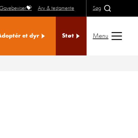
Gavebeviser💝
Arv & testamente
Søg
Menu
Adoptér et dyr
Støt