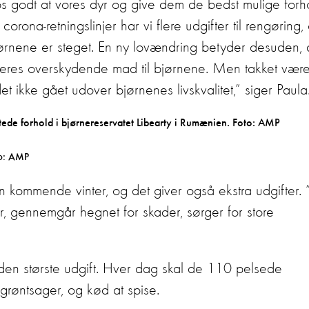
e os godt at vores dyr og give dem de bedst mulige forh
orona-retningslinjer har vi flere udgifter til rengøring,
 bjørnene er steget. En ny lovændring betyder desuden, 
eres overskydende mad til bjørnene. Men takket vær
et ikke gået udover bjørnenes livskvalitet,” siger Paula
to: AMP
n kommende vinter, og det giver også ekstra udgifter. 
r, gennemgår hegnet for skader, sørger for store
.
en største udgift. Hver dag skal de 110 pelsede
 grøntsager, og kød at spise.