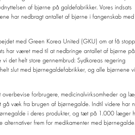
udnyttelsen af bjørne på galdefabrikker. Vores indsats
ne har nedbragt antallet af bjørne i fangenskab med
bejdet med Green Korea United (GKU) om at få stopp
ts har været med til at nedbringe antallet af bjørne på
 vi det helt store gennembrud: Sydkoreas regering
elt slut med bjørnegaldefabrikker, og alle bjørnene vi
t overbevise forbrugere, medicinalvirksomheder og læ
t gå væk fra brugen af bjørnegalde. Indtil videre har n
jørnegalde i deres produkter, og tæt på 1.000 læger 
rede alternativer frem for medikamenter med bjørnegalde