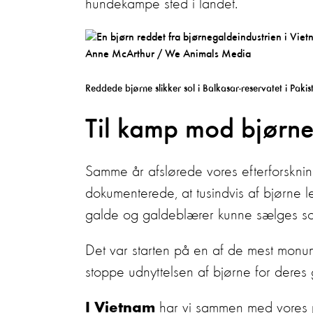
hundekampe sted i landet.
Reddede bjørne slikker sol i Balkasar-reservatet i Paki
Til kamp mod bjørne
Samme år afslørede vores efterforskning
dokumenterede, at tusindvis af bjørne le
galde og galdeblærer kunne sælges som i
Det var starten på en af de mest monume
stoppe udnyttelsen af bjørne for deres g
har vi sammen med vores p
I Vietnam