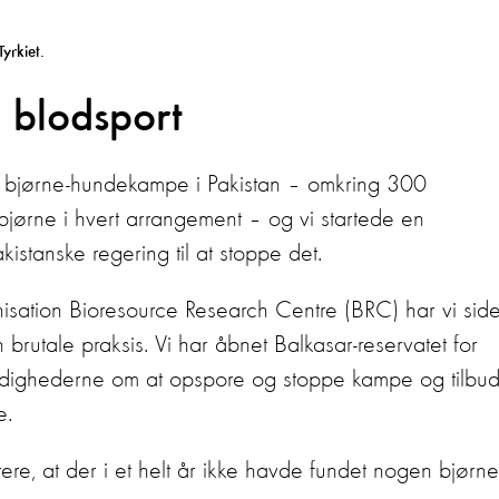
Tyrkiet.
m blodsport
dt bjørne-hundekampe i Pakistan – omkring 300
jørne i hvert arrangement – og vi startede en
istanske regering til at stoppe det.
sation Bioresource Research Centre (BRC) har vi sid
rutale praksis. Vi har åbnet Balkasar-reservatet for
dighederne om at opspore og stoppe kampe og tilbud
je.
ere, at der i et helt år ikke havde fundet nogen bjørne