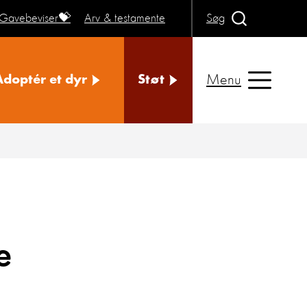
Gavebeviser💝
Arv & testamente
Søg
Menu
Adoptér et dyr
Støt
e