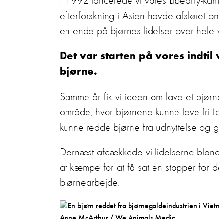
I 1992 lancerede vi vores Libearty-kam
efterforskning i Asien havde afsløret 
en ende på bjørnes lidelser over hele 
Det var starten på vores indtil
bjørne.
Samme år fik vi ideen om lave et bjørner
område, hvor bjørnene kunne leve fri fo
kunne redde bjørne fra udnyttelse og gi
Dernæst afdækkede vi lidelserne blan
at kæmpe for at få sat en stopper for d
bjørnearbejde.