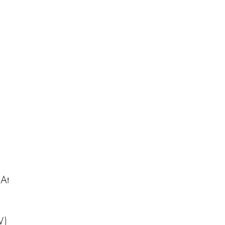
 At
V)