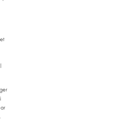
et
l
ger
i
har
.