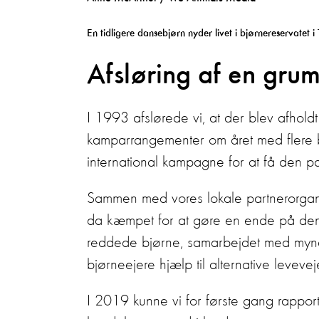
En tidligere dansebjørn nyder livet i bjørnereservatet i 
Afsløring af en gru
I 1993 afslørede vi, at der blev afhol
kamparrangementer om året med flere b
international kampagne for at få den pak
Sammen med vores lokale partnerorgani
da kæmpet for at gøre en ende på den b
reddede bjørne, samarbejdet med myn
bjørneejere hjælp til alternative leveve
I 2019 kunne vi for første gang rapport