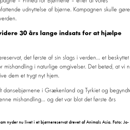
pagne – Frihed for Bjørnene – efter at vores
omfattende udnyttelse af bjørne. Kampagnen skulle gøre
verden.
 videre 30 års lange indsats for at hjælpe
eservat, det første af sin slags i verden… et beskyttet
r mishandling i naturlige omgivelser. Det betød, at vi 
ve dem et trygt nyt hjem.
dt dansebjørnene i Grækenland og Tyrkiet og begyndt
enne mishandling… og det var blot det første års