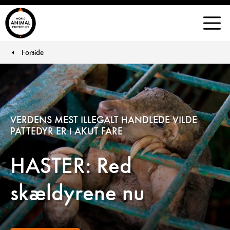
Danmark
Men
Forside
You are here:
VERDENS MEST ILLEGALT HANDLEDE VILDE
PATTEDYR ER I AKUT FARE
HASTER: Red
skældyrene nu