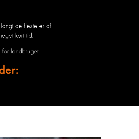
angt de fleste er af
eget kort tid.
g for landbruget.
der: