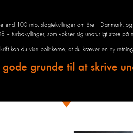
 end 100 mio. slagtekyllinger om året i Danmark, og l
 – turbokyllinger, som vokser sig unaturligt store på m
ift kan du vise politikerne, at du kræver en ny retnin
e gode grunde til at skrive un