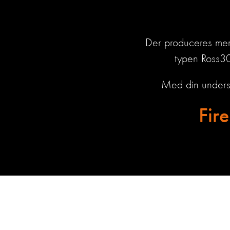
Der produceres mere
typen Ross308
Med din underskr
Fir