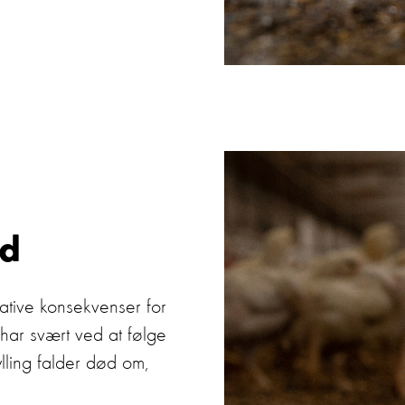
ud
tive konsekvenser for
 har svært ved at følge
ylling falder død om,