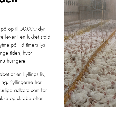
 på op til 50.000 dyr
 lever i en lukket stald
tme på 18 timers lys
ænge tiden, hvor
nu hurtigere.
øbet af en kyllings liv,
ing. Kyllingerne har
turlige adfærd som for
akke og skrabe efter