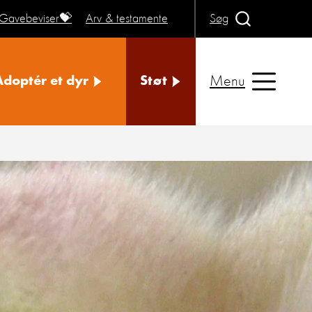
Gavebeviser💝
Arv & testamente
Søg
Menu
Adoptér et dyr
Støt