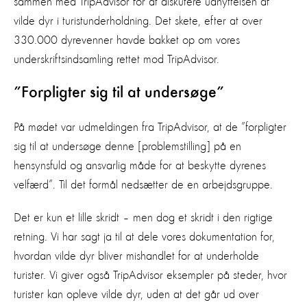
sammen med TripAdvisor for at diskutere udnyttelsen af
vilde dyr i turistunderholdning. Det skete, efter at over
330.000 dyrevenner havde bakket op om vores
underskriftsindsamling rettet mod TripAdvisor.
”Forpligter sig til at undersøge”
På mødet var udmeldingen fra TripAdvisor, at de ”forpligter
sig til at undersøge denne [problemstilling] på en
hensynsfuld og ansvarlig måde for at beskytte dyrenes
velfærd”. Til det formål nedsætter de en arbejdsgruppe.
Det er kun et lille skridt – men dog et skridt i den rigtige
retning. Vi har sagt ja til at dele vores dokumentation for,
hvordan vilde dyr bliver mishandlet for at underholde
turister. Vi giver også TripAdvisor eksempler på steder, hvor
turister kan opleve vilde dyr, uden at det går ud over