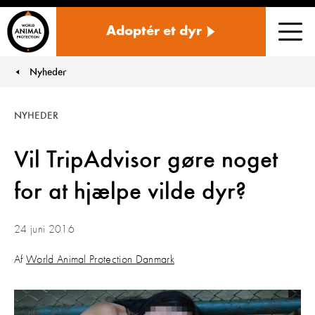
Danmark
Adoptér et dyr
Men
Nyheder
You are here:
NYHEDER
Vil TripAdvisor gøre noget
for at hjælpe vilde dyr?
24 juni 2016
Af
World Animal Protection Danmark