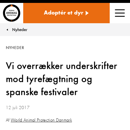
Danmark
Adoptér et dyr
Men
Nyheder
You are here:
NYHEDER
Vi overrækker underskrifter
mod tyrefægtning og
spanske festivaler
12 juli 2017
Af
World Animal Protection Danmark