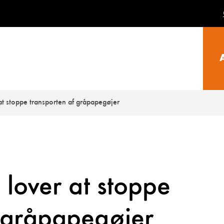
 at stoppe transporten af gråpapegøjer
s lover at stoppe
f gråpapegøjer