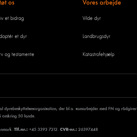
tøt os
Vores arbejde
iv et bidrag
Vilde dyr
doptér et dyr
Landbrugsdyr
rv og testamente
Katastrofehjælp
al dyrebeskyttelsesorganisation, der bl.a. samarbejder med FN og rådgiver
 i omkring 50 lande.
anmark.
+45 3393 7212.
26397448
Tlf.nr.:
CVR-nr.: