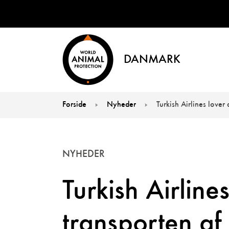
DANMARK
Forside
Nyheder
Turkish Airlines lover
You are here:
NYHEDER
Turkish Airline
transporten a