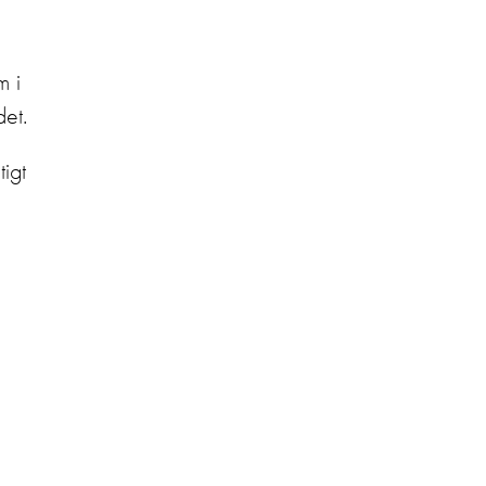
m i
et.
tigt