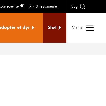
Gavebeviser💝
Arv & testamente
Søg
Menu
Adoptér et dyr
Støt