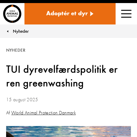
Danmark
Adoptér et dyr
Men
Nyheder
You are here:
NYHEDER
TUI dyrevelfærdspolitik er
ren greenwashing
15 august 2025
Af
World Animal Protection Danmark