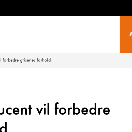
l forbedre grisenes forhold
ucent vil forbedre
ld