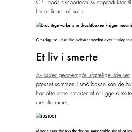
CP Foods eksporterer svineprodukter til
for millioner af søer.
Omkring tre ud af fire avlssøer verden over tilbringer e
Et liv i smerte
Avlssøer gennemgår ufattelige lidelser
presset sammen i små bokse kan de hve
har ofte store smerter af at ligge dire
metaltremmer.
Mange søer får trykskader og smertefulde sår af at le