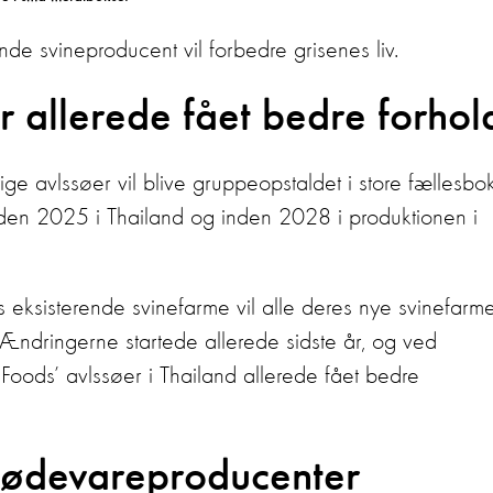
nde svineproducent vil forbedre grisenes liv.
 allerede fået bedre forhol
ige avlssøer vil blive gruppeopstaldet i store fællesbo
den 2025 i Thailand og inden 2028 i produktionen i
ksisterende svinefarme vil alle deres nye svinefarm
 Ændringerne startede allerede sidste år, og ved
ods’ avlssøer i Thailand allerede fået bedre
fødevareproducenter