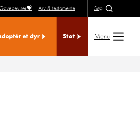
Gavebeviser💝
Arv & testamente
Søg
Menu
Adoptér et dyr
Støt