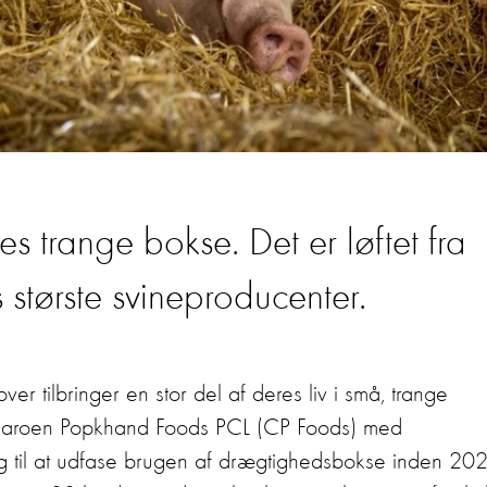
s trange bokse. Det er løftet fra
største svineproducenter.
er tilbringer en stor del af deres liv i små, trange
haroen Popkhand Foods PCL (CP Foods) med
sig til at udfase brugen af drægtighedsbokse inden 20