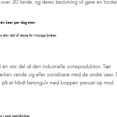
 over 30 lande, og deres beslutning vil gøre en forske
n stor del af deres liv i trange bokse.
i en stor del af den industrielle svineproduktion. Tæt
rken vende sig eller socialisere med de andre søer.
kte på et hårdt betongulv med kroppen presset op mod
ve i små metalbokse.