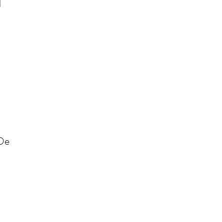
l
 De