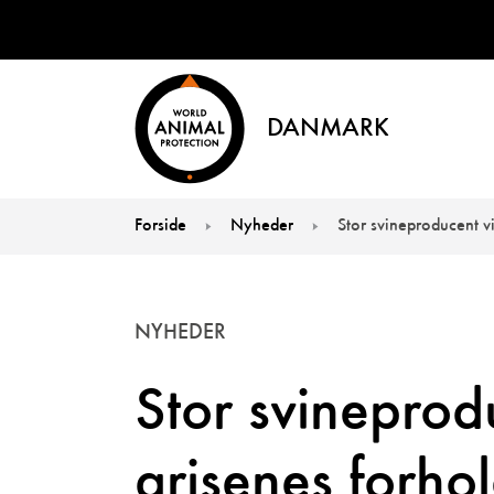
DANMARK
Forside
Nyheder
Stor svineproducent vi
You are here:
NYHEDER
Stor svineprod
grisenes forho