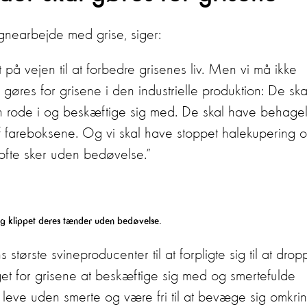
agnearbejde med grise, siger:
t på vejen til at forbedre grisenes liv. Men vi må ikke
gøres for grisene i den industrielle produktion: De ska
n rode i og beskæftige sig med. De skal have behagel
f fareboksene. Og vi skal have stoppet halekupering 
 ofte sker uden bedøvelse.”
 og klippet deres tænder uden bedøvelse.
 største svineproducenter til at forpligte sig til at drop
t for grisene at beskæftige sig med og smertefulde
leve uden smerte og være fri til at bevæge sig omkrin