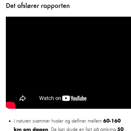
Det afslører rapporten
I naturen svømmer hvaler og delfiner mellem
60-160
. De kan skyde en fart på omkring
km om dagen
50