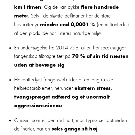
. Og de kan dykke
km i timen
flere hundrede
r. Selv i de største delfinarier har de store
mete
havpattedyr
(en milliontedel)
mindre end 0,0001 %
af den plads, de har i deres naturlige miljø.
En undersøgelse fra 2014 viste, at en hanspækhugger i
fangenskab tilbragte tæt på
70 % af sin tid næsten
.
uden at bevæge sig
Havpattedyr i fangenskab lider af en lang række
helbredsproblemer, herunder
ekstrem stress,
tvangspræget adfærd og et unormalt
.
aggressionsniveau
Øresvin, som er den delfinart, man typisk ser optræde i
delfinarier, har en
seks gange så høj