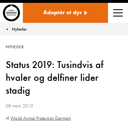
Danmark
Adoptér et dyr
Men
Nyheder
You are here:
NYHEDER
Status 2019: Tusindvis af
hvaler og delfiner lider
stadig
08 marts 2019
Af
World Animal Protection Danmark