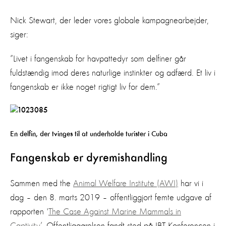
Nick Stewart, der leder vores globale kampagnearbejder,
siger:
”Livet i fangenskab for havpattedyr som delfiner går
fuldstændig imod deres naturlige instinkter og adfærd. Et liv i
fangenskab er ikke noget rigtigt liv for dem.”
En delfin, der tvinges til at underholde turister i Cuba
Fangenskab er dyremishandling
Sammen med the
Animal Welfare Institute (AWI)
har vi i
dag – den 8. marts 2019 – offentliggjort femte udgave af
rapporten '
The Case Against Marine Mammals in
Captivity
’. Offentliggørelsen fandt sted på IBT Konferencen i