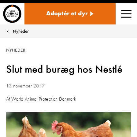
Danmark
Adoptér et dyr
Men
Nyheder
You are here:
NYHEDER
Slut med buræg hos Nestlé
13 november 2017
Af
World Animal Protection Danmark