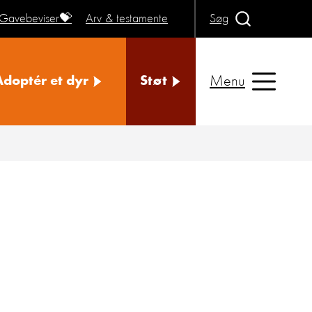
Gavebeviser💝
Arv & testamente
Søg
Menu
Adoptér et dyr
Støt