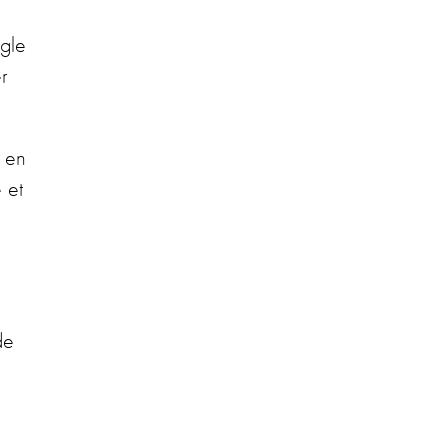
e
ogle
r
 en
 et
de