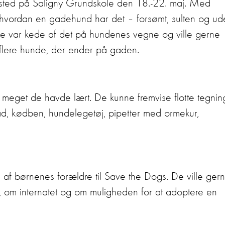
 sted på Saligny Grundskole den 18.-22. maj. Med
hvordan en gadehund har det – forsømt, sulten og ud
ene var kede af det på hundenes vegne og ville gerne
 flere hunde, der ender på gaden.
r meget de havde lært. De kunne fremvise flotte tegnin
, kødben, hundelegetøj, pipetter med ormekur,
af børnenes forældre til Save the Dogs. De ville ger
om internatet og om muligheden for at adoptere en