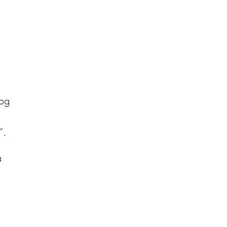
 og
”.
å