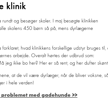
 klinik
 rundt og besøger skoler. I maj besøgte klinikken
alle skolens 450 børn så på, mens dyrlægerne
orklaret, hvad klinikkens forskellige udstyr bruges til,
rnes arbejde. Overalt hørtes der udbrud som:
 jeg ikke bo her? Her er så rent, og her dufter skønt
ne, at de vil være dyrlæger, når de bliver voksne, s
ger i hele verden!
er problemet med gadehunde >>