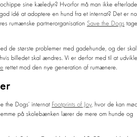
ikrochippe sine kæledyr? Hvorfor må man ikke efterlad
od idé at adoptere en hund fra et internat? Det er n
ores rumænske partnerorganisation
Save the Dogs
tage
med de største problemer med gadehunde, og der skal
vis billedet skal ændres. Vi er derfor med til at udvikle
de
rettet mod den nye generation af rumænere.
er
e the Dogs’ internat
Footprints of Joy
, hvor de kan mø
jemme på skolebænken lærer de mere om hunde og