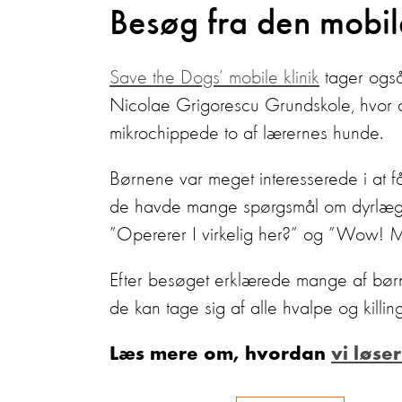
Besøg fra den mobile
Save the Dogs’ mobile klinik
tager også
Nicolae Grigorescu Grundskole, hvor 
mikrochippede to af lærernes hunde.
Børnene var meget interesserede i at få f
de havde mange spørgsmål om dyrlæge
”Opererer I virkelig her?” og ”Wow! Må
Efter besøget erklærede mange af børne
de kan tage sig af alle hvalpe og killin
Læs mere om, hvordan
vi løs