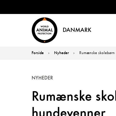
DANMARK
Forside
Nyheder
Rumænske skolebørn e
You are here:
NYHEDER
Rumænske skol
hundevenner