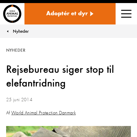
Danmark
Adoptér et dyr
Men
Nyheder
You are here:
NYHEDER
Rejsebureau siger stop til
elefantridning
25 juni 2014
Af
World Animal Protection Danmark