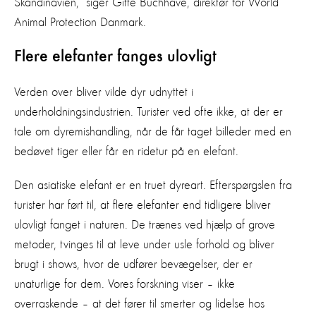
Skandinavien,” siger Gitte Buchhave, direktør for World
Animal Protection Danmark.
Flere elefanter fanges ulovligt
Verden over bliver vilde dyr udnyttet i
underholdningsindustrien. Turister ved ofte ikke, at der er
tale om dyremishandling, når de får taget billeder med en
bedøvet tiger eller får en ridetur på en elefant.
Den asiatiske elefant er en truet dyreart. Efterspørgslen fra
turister har ført til, at flere elefanter end tidligere bliver
ulovligt fanget i naturen. De trænes ved hjælp af grove
metoder, tvinges til at leve under usle forhold og bliver
brugt i shows, hvor de udfører bevægelser, der er
unaturlige for dem. Vores forskning viser – ikke
overraskende – at det fører til smerter og lidelse hos